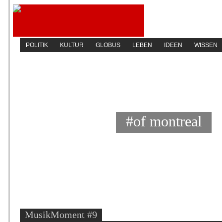
POLITIK
KULTUR
GLOBUS
LEBEN
IDEEN
WISSEN
#of montreal
MusikMoment #9