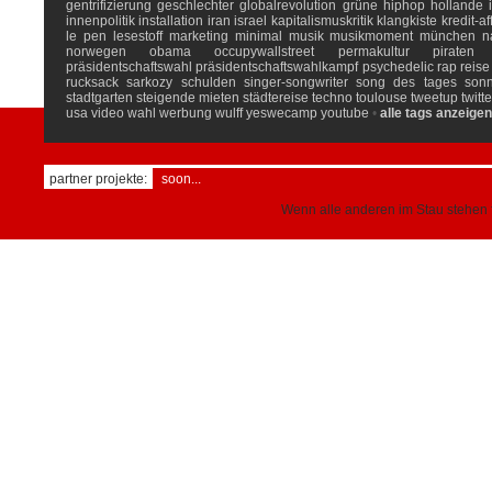
gentrifizierung
geschlechter
globalrevolution
grüne
hiphop
hollande
innenpolitik
installation
iran
israel
kapitalismuskritik
klangkiste
kredit-af
le pen
lesestoff
marketing
minimal
musik
musikmoment
münchen
n
norwegen
obama
occupywallstreet
permakultur
piraten
präsidentschaftswahl
präsidentschaftswahlkampf
psychedelic
rap
reise
rucksack
sarkozy
schulden
singer-songwriter
song des tages
son
stadtgarten
steigende mieten
städtereise
techno
toulouse
tweetup
twitte
usa
video
wahl
werbung
wulff
yeswecamp
youtube
•
alle tags anzeigen
partner projekte:
soon...
Wenn alle anderen im Stau stehen f