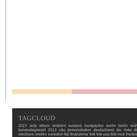
TAGCLOUD
2013
acta
album
ambient
ausland
backpacker
berlin
berlin wah
bundestagswahl 2013
cdu
demonstration
deutschland
die linke
d
electronic
elektro
evolution
fdp
finanzkrise
folk
folk-pop
folk-rock
frankr