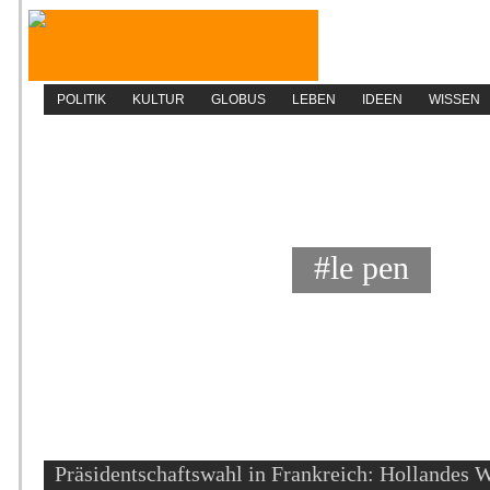
POLITIK
KULTUR
GLOBUS
LEBEN
IDEEN
WISSEN
#le pen
Präsidentschaftswahl in Frankreich: Hollandes