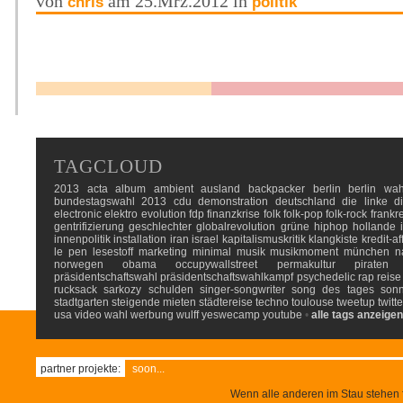
von
am 25.Mrz.2012 in
chris
politik
TAGCLOUD
2013
acta
album
ambient
ausland
backpacker
berlin
berlin wah
bundestagswahl 2013
cdu
demonstration
deutschland
die linke
d
electronic
elektro
evolution
fdp
finanzkrise
folk
folk-pop
folk-rock
frankr
gentrifizierung
geschlechter
globalrevolution
grüne
hiphop
hollande
innenpolitik
installation
iran
israel
kapitalismuskritik
klangkiste
kredit-af
le pen
lesestoff
marketing
minimal
musik
musikmoment
münchen
n
norwegen
obama
occupywallstreet
permakultur
piraten
präsidentschaftswahl
präsidentschaftswahlkampf
psychedelic
rap
reise
rucksack
sarkozy
schulden
singer-songwriter
song des tages
son
stadtgarten
steigende mieten
städtereise
techno
toulouse
tweetup
twitte
usa
video
wahl
werbung
wulff
yeswecamp
youtube
•
alle tags anzeigen
partner projekte:
soon...
Wenn alle anderen im Stau stehen f