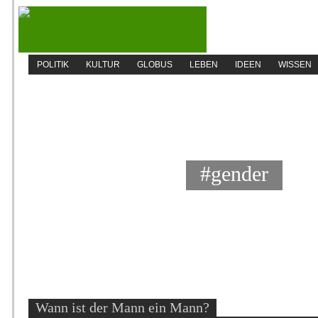
POLITIK
KULTUR
GLOBUS
LEBEN
IDEEN
WISSEN
#gender
Wann ist der Mann ein Mann?