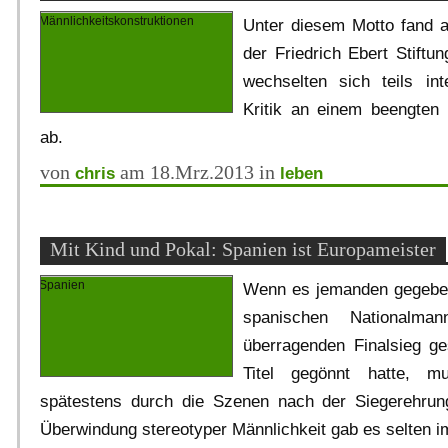
Unter diesem Motto fand a
der Friedrich Ebert Stiftun
wechselten sich teils in
Kritik an einem beengten 
ab.
von
am 18.Mrz.2013 in
chris
leben
Mit Kind und Pokal: Spanien ist Europameister
Wenn es jemanden gegeben 
spanischen Nationalma
überragenden Finalsieg ge
Titel gegönnt hatte, m
spätestens durch die Szenen nach der Siegerehrun
Überwindung stereotyper Männlichkeit gab es selten i