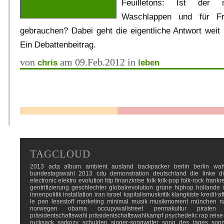
Feuilletons: Ist der
Waschlappen und für F
gebrauchen? Dabei geht die eigentliche Antwort weit 
Ein Debattenbeitrag.
von
am 09.Feb.2012 in
chris
leben
TAGCLOUD
2013
acta
album
ambient
ausland
backpacker
berlin
berlin wah
bundestagswahl 2013
cdu
demonstration
deutschland
die linke
d
electronic
elektro
evolution
fdp
finanzkrise
folk
folk-pop
folk-rock
frankr
gentrifizierung
geschlechter
globalrevolution
grüne
hiphop
hollande
innenpolitik
installation
iran
israel
kapitalismuskritik
klangkiste
kredit-af
le pen
lesestoff
marketing
minimal
musik
musikmoment
münchen
n
norwegen
obama
occupywallstreet
permakultur
piraten
präsidentschaftswahl
präsidentschaftswahlkampf
psychedelic
rap
reise
rucksack
sarkozy
schulden
singer-songwriter
song des tages
son