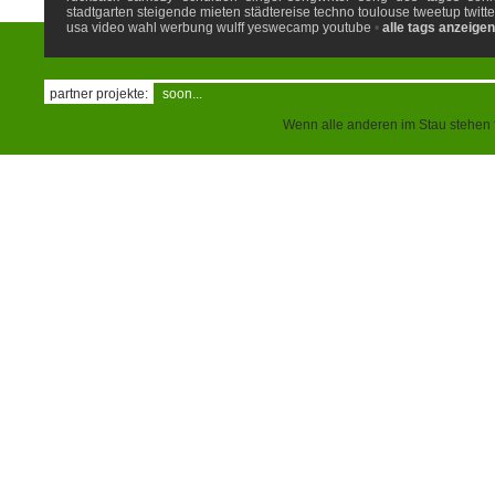
stadtgarten
steigende mieten
städtereise
techno
toulouse
tweetup
twitte
usa
video
wahl
werbung
wulff
yeswecamp
youtube
•
alle tags anzeigen
partner projekte:
soon...
Wenn alle anderen im Stau stehen f