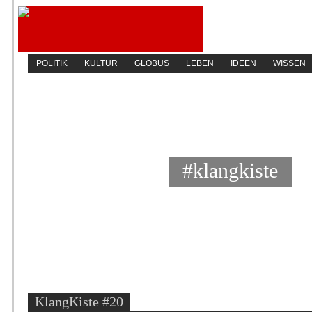
POLITIK
KULTUR
GLOBUS
LEBEN
IDEEN
WISSEN
#klangkiste
KlangKiste #20