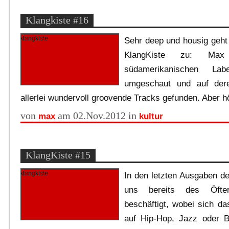
Klangkiste #16
Sehr deep und housig geht
KlangKiste zu: Ma
südamerikanischen La
umgeschaut und auf der
allerlei wundervoll groovende Tracks gefunden. Aber hö
von
am 02.Nov.2012 in
max
kultur
KlangKiste #15
In den letzten Ausgaben de
uns bereits des Öfter
beschäftigt, wobei sich d
auf Hip-Hop, Jazz oder B