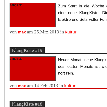
Zum Start in die Woche 
eine neue KlangKiste. Di
Elektro und Sets voller Fun
von
am 25.Mrz.2013 in
max
kultur
KlangKiste #19
Neuer Monat, neue Klangki
des letzten Monats ist wie
hört rein.
von
am 14.Feb.2013 in
max
kultur
KlangKiste #18