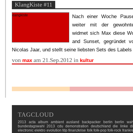
KlangKiste #11
Nach einer Woche Pause
weiter mit der gewohnt
widmet sich Max diese W
and Sunset, gegründet v
Nicolas Jaar, und stellt seine liebsten Sets des Labels 
von
am 21.Sep.2012 in
max
kultur
TAGCLOUD
2013
acta
album
ambient
ausland
backpacker
berlin
berlin wah
bundestagswahl 2013
cdu
demonstration
deutschland
die linke
d
electronic
elektro
evolution
fdp
finanzkrise
folk
folk-pop
folk-rock
frankr