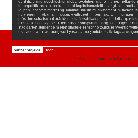
gentrifizierung
geschlechter
globalrevolution
grüne
hiphop
hollande
innenpolitik
installation
iran
israel
kapitalismuskritik
klangkiste
kredit-af
le pen
lesestoff
marketing
minimal
musik
musikmoment
münchen
n
norwegen
obama
occupywallstreet
permakultur
piraten
präsidentschaftswahl
präsidentschaftswahlkampf
psychedelic
rap
reise
rucksack
sarkozy
schulden
singer-songwriter
song des tages
son
stadtgarten
steigende mieten
städtereise
techno
toulouse
tweetup
twitte
usa
video
wahl
werbung
wulff
yeswecamp
youtube
•
alle tags anzeigen
partner projekte:
soon...
Wenn alle anderen im Stau stehen f