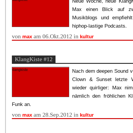
Neue Woche, neue KlangKi
Max einen Blick auf zw
Musikblogs und empfiehlt 
hiphop-lastige Podcasts.
von
am 06.Okt.2012 in
max
kultur
KlangKiste #12
Nach dem deepen Sound vo
Clown & Sunset letzte 
wieder quirliger: Max n
nämlich den fröhlichen 
Funk an.
von
am 28.Sep.2012 in
max
kultur