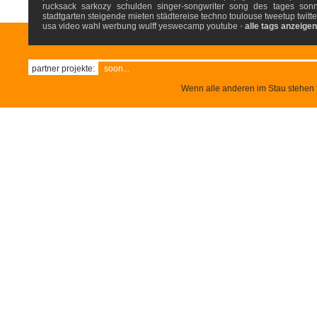
rucksack
sarkozy
schulden
singer-songwriter
song des tages
son
stadtgarten
steigende mieten
städtereise
techno
toulouse
tweetup
twitte
usa
video
wahl
werbung
wulff
yeswecamp
youtube
•
alle tags anzeigen
partner projekte:
soon...
Wenn alle anderen im Stau stehen f