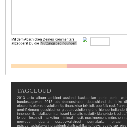
Mit dem Abschicken Deines Kommentars
akzeptierst Du die
Nutzungsbedingungen
TAGCLOUD
2013
acta
album
ambient
ausland
backpacker
berlin
berlin wah
bundestagswahl 2013
cdu
demonstration
deutschland
die linke
d
electronic
elektro
evolution
fdp
finanzkrise
folk
folk-pop
folk-rock
frankr
gentrifizierung
geschlechter
globalrevolution
grüne
hiphop
hollande
innenpolitik
installation
iran
israel
kapitalismuskritik
klangkiste
kredit-af
le pen
lesestoff
marketing
minimal
musik
musikmoment
münchen
n
norwegen
obama
occupywallstreet
permakultur
piraten
präsidentschaftswahl
präsidentschaftswahlkampf
psychedelic
rap
reise