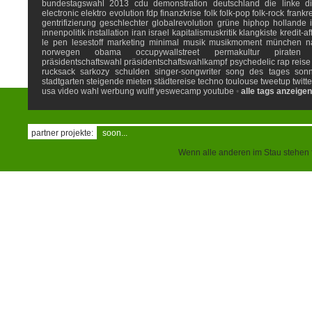
bundestagswahl 2013
cdu
demonstration
deutschland
die linke
d
electronic
elektro
evolution
fdp
finanzkrise
folk
folk-pop
folk-rock
frankr
gentrifizierung
geschlechter
globalrevolution
grüne
hiphop
hollande
innenpolitik
installation
iran
israel
kapitalismuskritik
klangkiste
kredit-af
le pen
lesestoff
marketing
minimal
musik
musikmoment
münchen
n
norwegen
obama
occupywallstreet
permakultur
piraten
präsidentschaftswahl
präsidentschaftswahlkampf
psychedelic
rap
reise
rucksack
sarkozy
schulden
singer-songwriter
song des tages
son
stadtgarten
steigende mieten
städtereise
techno
toulouse
tweetup
twitte
usa
video
wahl
werbung
wulff
yeswecamp
youtube
•
alle tags anzeigen
partner projekte:
soon...
Wenn alle anderen im Stau stehen f