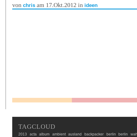
von
am 17.Okt.2012 in
chris
ideen
TAGCLOUD
2013
acta
album
ambient
ausland
backpacker
berlin
berlin wah