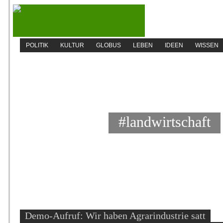
POLITIK
KULTUR
GLOBUS
LEBEN
IDEEN
WISSEN
#landwirtschaft
Demo-Aufruf: Wir haben Agrarindustrie satt