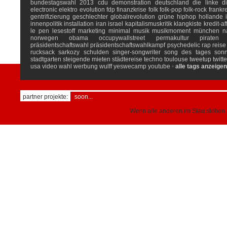
bundestagswahl 2013
cdu
demonstration
deutschland
die linke
d
electronic
elektro
evolution
fdp
finanzkrise
folk
folk-pop
folk-rock
frankr
gentrifizierung
geschlechter
globalrevolution
grüne
hiphop
hollande
innenpolitik
installation
iran
israel
kapitalismuskritik
klangkiste
kredit-af
le pen
lesestoff
marketing
minimal
musik
musikmoment
münchen
n
norwegen
obama
occupywallstreet
permakultur
piraten
präsidentschaftswahl
präsidentschaftswahlkampf
psychedelic
rap
reise
rucksack
sarkozy
schulden
singer-songwriter
song des tages
son
stadtgarten
steigende mieten
städtereise
techno
toulouse
tweetup
twitte
usa
video
wahl
werbung
wulff
yeswecamp
youtube
•
alle tags anzeigen
partner projekte:
soon...
Wenn alle anderen im Stau stehen f