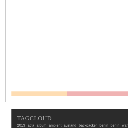
TAGCLOUD
2013
acta
album
ambient
ausland
backpacker
berlin
berlin wah