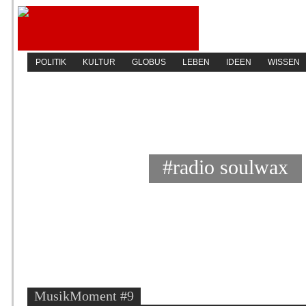
POLITIK
KULTUR
GLOBUS
LEBEN
IDEEN
WISSEN
#radio soulwax
MusikMoment #9