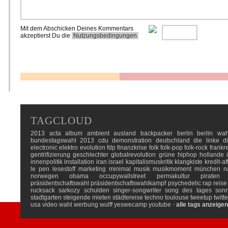
Mit dem Abschicken Deines Kommentars
akzeptierst Du die
Nutzungsbedingungen
TAGCLOUD
2013
acta
album
ambient
ausland
backpacker
berlin
berlin wah
bundestagswahl 2013
cdu
demonstration
deutschland
die linke
d
electronic
elektro
evolution
fdp
finanzkrise
folk
folk-pop
folk-rock
frankr
gentrifizierung
geschlechter
globalrevolution
grüne
hiphop
hollande
innenpolitik
installation
iran
israel
kapitalismuskritik
klangkiste
kredit-af
le pen
lesestoff
marketing
minimal
musik
musikmoment
münchen
n
norwegen
obama
occupywallstreet
permakultur
piraten
präsidentschaftswahl
präsidentschaftswahlkampf
psychedelic
rap
reise
rucksack
sarkozy
schulden
singer-songwriter
song des tages
son
stadtgarten
steigende mieten
städtereise
techno
toulouse
tweetup
twitte
usa
video
wahl
werbung
wulff
yeswecamp
youtube
•
alle tags anzeigen