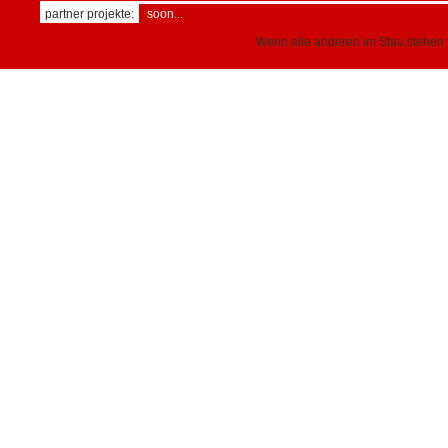
partner projekte:
soon...
Wenn alle anderen im Stau stehen f