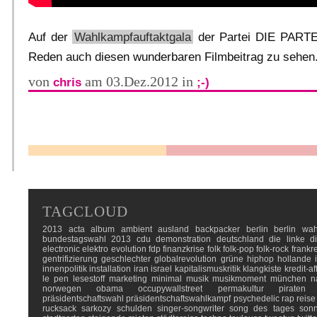
Auf der
Wahlkampfauftaktgala
der Partei DIE PARTEI
Reden auch diesen wunderbaren Filmbeitrag zu sehen.
von
am 03.Dez.2012 in
chris
;-)
TAGCLOUD
2013
acta
album
ambient
ausland
backpacker
berlin
berlin wah
bundestagswahl 2013
cdu
demonstration
deutschland
die linke
d
electronic
elektro
evolution
fdp
finanzkrise
folk
folk-pop
folk-rock
frankr
gentrifizierung
geschlechter
globalrevolution
grüne
hiphop
hollande
innenpolitik
installation
iran
israel
kapitalismuskritik
klangkiste
kredit-af
le pen
lesestoff
marketing
minimal
musik
musikmoment
münchen
n
norwegen
obama
occupywallstreet
permakultur
piraten
präsidentschaftswahl
präsidentschaftswahlkampf
psychedelic
rap
reise
rucksack
sarkozy
schulden
singer-songwriter
song des tages
son