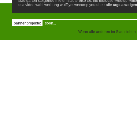
stadtgarten
steigende mieten
städtereise
techno
toulouse
tweetup
twitte
usa
video
wahl
werbung
wulff
yeswecamp
youtube
•
alle tags anzeigen
partner projekte:
soon...
Wenn alle anderen im Stau stehen f