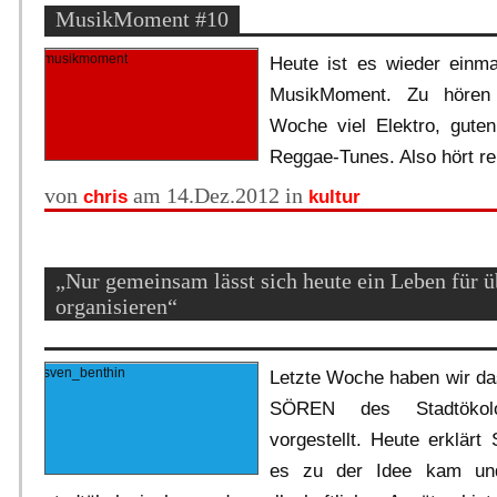
MusikMoment #10
Heute ist es wieder einma
MusikMoment. Zu hören 
Woche viel Elektro, gute
Reggae-Tunes. Also hört re
von
am 14.Dez.2012 in
chris
kultur
„Nur gemeinsam lässt sich heute ein Leben für 
organisieren“
Letzte Woche haben wir d
SÖREN des Stadtökol
vorgestellt. Heute erklärt
es zu der Idee kam und