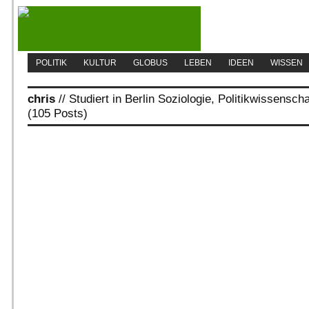
POLITIK
KULTUR
GLOBUS
LEBEN
IDEEN
WISSEN
chris
// Studiert in Berlin Soziologie, Politikwissensch
(105 Posts)
Wann ist der Mann ein Mann?